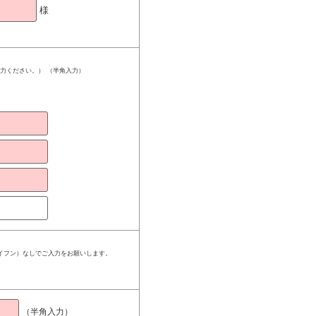
様
ご入力ください。） （半角入力）
ハイフン）なしでご入力をお願いします。
（半角入力）