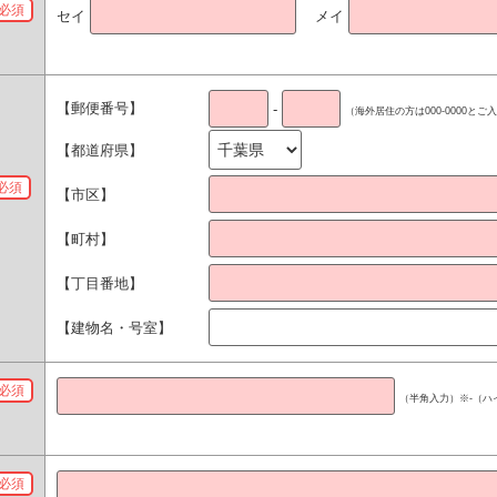
必須
セイ
メイ
【郵便番号】
-
（海外居住の方は000-0000と
【都道府県】
必須
【市区】
【町村】
【丁目番地】
【建物名・号室】
必須
（半角入力）
※-（
必須