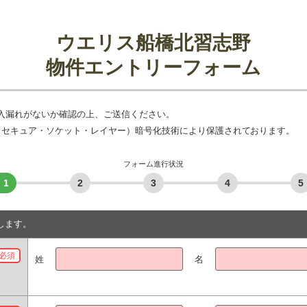
ウエリス船橋北習志野
物件エントリーフォーム
入漏れがないか確認の上、ご送信ください。
L（セキュア・ソケット・レイヤー）暗号化技術により保護されております。
フォーム進行状況
1
2
3
4
5
します。
必須
姓
名