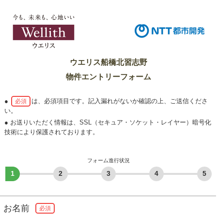
ウエリス船橋北習志野
物件エントリーフォーム
●
は、必須項目です。記入漏れがないか確認の上、ご送信くださ
必須
い。
● お送りいただく情報は、SSL（セキュア・ソケット・レイヤー）暗号化
技術により保護されております。
フォーム進行状況
1
2
3
4
5
お名前
必須