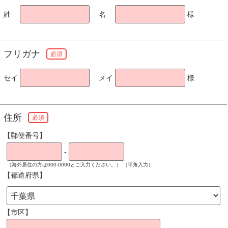
姓
名
様
フリガナ
必須
セイ
メイ
様
住所
必須
【郵便番号】
-
（海外居住の方は000-0000とご入力ください。） （半角入力）
【都道府県】
【市区】