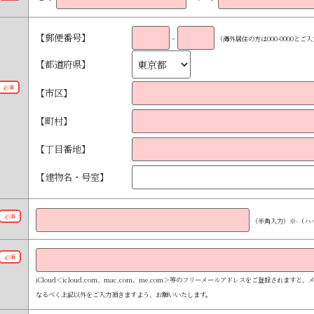
【郵便番号】
-
（海外居住の方は000-0000と
【都道府県】
必須
【市区】
【町村】
【丁目番地】
【建物名・号室】
必須
（半角入力）
※-（ハ
必須
iCloud＜icloud.com、mac.com、me.com＞等のフリーメールアドレスをご登録されま
なるべく上記以外をご入力頂きますよう、お願いいたします。