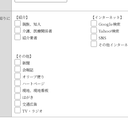
【紹介】
【インターネット】
知りに
親族、知人
Google検索
介護、医療関係者
Yahoo!検索
紹介業者
SNS
その他インターネ
【その他】
新聞
会報誌
オリーブ便り
ハートページ
現地、現地看板
はがき
交通広告
TV・ラジオ