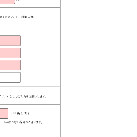
ご入力ください。） （半角入力）
イフン）なしでご入力をお願いします。
（半角入力）
すと、メールが届かない場合がございます。