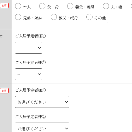
必須
本人
父・母
義父・義母
夫・妻
兄弟・姉妹
叔父・叔母
その他
ご入居予定者様①
て
ご入居予定者様②
ご入居予定者様①
必須
ご入居予定者様②